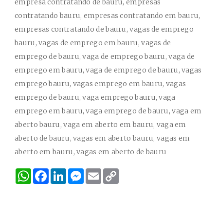
empresa contratando de bauru, empresas
contratando bauru, empresas contratando em bauru,
empresas contratando de bauru, vagas de emprego
bauru, vagas de emprego em bauru, vagas de
emprego de bauru, vaga de emprego bauru, vaga de
emprego em bauru, vaga de emprego de bauru, vagas
emprego bauru, vagas emprego em bauru, vagas
emprego de bauru, vaga emprego bauru, vaga
emprego em bauru, vaga emprego de bauru, vaga em
aberto bauru, vaga em aberto em bauru, vaga em
aberto de bauru, vagas em aberto bauru, vagas em
aberto em bauru, vagas em aberto de bauru
W
F
L
M
E
C
h
a
i
e
m
o
a
c
n
s
a
p
t
e
k
s
i
y
s
b
e
e
l
L
A
o
d
n
i