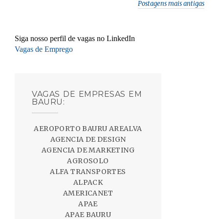
p
o
I
g
n
Postagens mais antigas
p
k
n
e
k
r
Siga nosso perfil de vagas no LinkedIn
Vagas de Emprego
VAGAS DE EMPRESAS EM
BAURU:
AEROPORTO BAURU AREALVA
AGENCIA DE DESIGN
AGENCIA DE MARKETING
AGROSOLO
ALFA TRANSPORTES
ALPACK
AMERICANET
APAE
APAE BAURU