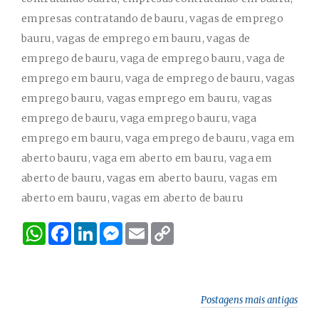
empresas contratando de bauru, vagas de emprego
bauru, vagas de emprego em bauru, vagas de
emprego de bauru, vaga de emprego bauru, vaga de
emprego em bauru, vaga de emprego de bauru, vagas
emprego bauru, vagas emprego em bauru, vagas
emprego de bauru, vaga emprego bauru, vaga
emprego em bauru, vaga emprego de bauru, vaga em
aberto bauru, vaga em aberto em bauru, vaga em
aberto de bauru, vagas em aberto bauru, vagas em
aberto em bauru, vagas em aberto de bauru
W
F
L
M
E
C
h
a
i
e
m
o
a
c
n
s
a
p
t
e
k
s
i
y
s
b
e
e
l
L
A
o
d
n
i
p
o
I
g
n
Postagens mais antigas
p
k
n
e
k
r